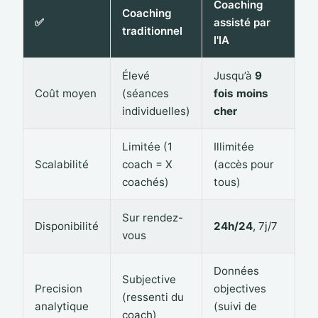
Coaching
Coaching
✅
assisté par
traditionnel
l'IA
Élevé
Jusqu’à
9
Coût moyen
(séances
fois moins
individuelles)
cher
Limitée (1
Illimitée
Scalabilité
coach = X
(accès pour
coachés)
tous)
Sur rendez-
Disponibilité
24h/24
, 7j/7
vous
Données
Subjective
Precision
objectives
(ressenti du
analytique
(suivi de
coach)