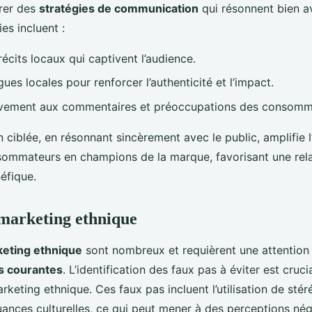
orer des
stratégies de communication
qui résonnent bien av
ies incluent :
récits locaux qui captivent l’audience.
ngues locales pour renforcer l’authenticité et l’impact.
vement aux commentaires et préoccupations des consomm
ciblée, en résonnant sincèrement avec le public, amplifie 
sommateurs en champions de la marque, favorisant une rela
éfique.
u marketing ethnique
keting ethnique
sont nombreux et requièrent une attention 
s courantes
. L’identification des faux pas à éviter est cruci
eting ethnique. Ces faux pas incluent l’utilisation de sté
uances culturelles, ce qui peut mener à des perceptions néga