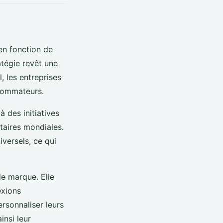
en fonction de
atégie revêt une
, les entreprises
sommateurs.
à des initiatives
taires mondiales.
versels, ce qui
de marque. Elle
exions
ersonnaliser leurs
nsi leur