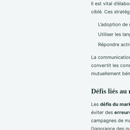
Il est vital d’élab
ciblé. Ces stratég
L’adoption de 
Utiliser les la
Répondre acti
La communication 
convertit les con
mutuellement bén
Défis liés a
Les
défis du mar
éviter des
erreur
campagnes de mark
l’ignorance des n