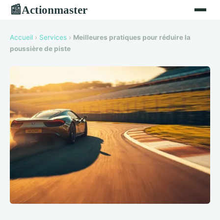
Actionmaster
📰
Accueil
›
Services
›
Meilleures pratiques pour réduire la
poussière de piste